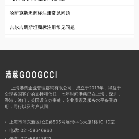
哈萨克斯坦商标注册常见问题
吉尔吉斯斯坦商标注册常见问题
塔吉克斯坦商标注册常见问题
乌兹别克斯坦商标注册常见问题
土库曼斯坦商标注册常见问题
阿富汗商标注册常见问题
上海港慈企业管理咨询有限公司，成立于2013年，得益于
全球各国客户的支持和信任，七年时间港慈已在上海，深圳，
伊拉克商标注册常见问题
香港，澳门，英国设立办事处，专业质素及服务水平备受政
府，同行以及客户认同。
伊朗商标注册常见问题
上海市浦东新区张江路505号展想中心大厦1楼1C-1D室
叙利亚商标注册常见问题
电话: 021-58646960
传真: 021-58647622