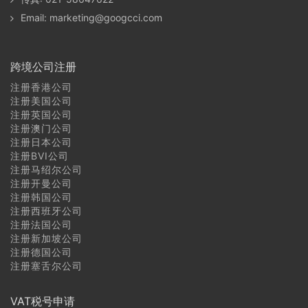
约旦商标注册常见问题
Email:
marketing@googcci.com
黎巴嫩商标注册常见问题
跨境公司注册
以色列商标注册常见问题
注册香港公司
巴勒斯坦商标注册常见问题
注册美国公司
注册英国公司
注册澳门公司
沙特阿拉伯商标注册常见问题
注册日本公司
注册BVI公司
巴林商标注册常见问题
注册马绍尔公司
注册开曼公司
卡塔尔商标注册常见问题
注册韩国公司
注册西班牙公司
注册法国公司
科威特商标注册常见问题
注册新加坡公司
注册德国公司
阿拉伯联合酋长国（阿联酋）商标注册常见问题
注册塞舌尔公司
阿曼商标注册常见问题
VAT税号申请