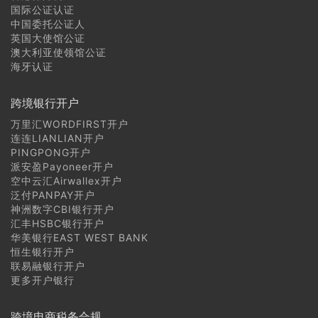
国际公证认证
日本商标注册常见问题
中国委托公证人
英国大使馆公证
澳大利亚使领馆公证
菲律宾商标注册常见问题
海牙认证
越南商标注册常见问题
跨境银行开户
老挝商标注册常见问题
万里汇WORDFIRST开户
连连LIANLIAN开户
PINGPONG开户
柬埔寨商标注册常见问题
派安盈Payoneer开户
空中云汇Airwallex开户
缅甸商标注册常见问题
泛付PANPAY开户
神洲数字CBI银行开户
汇丰HSBC银行开户
华美银行EAST WEST BANK
恒生银行开户
联易融银行开户
更多开户银行
跨境电商税务合规