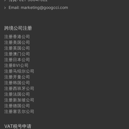
约旦商标注册常见问题
Email:
marketing@googcci.com
黎巴嫩商标注册常见问题
跨境公司注册
以色列商标注册常见问题
注册香港公司
巴勒斯坦商标注册常见问题
注册美国公司
注册英国公司
注册澳门公司
沙特阿拉伯商标注册常见问题
注册日本公司
注册BVI公司
巴林商标注册常见问题
注册马绍尔公司
注册开曼公司
卡塔尔商标注册常见问题
注册韩国公司
注册西班牙公司
注册法国公司
科威特商标注册常见问题
注册新加坡公司
注册德国公司
阿拉伯联合酋长国（阿联酋）商标注册常见问题
注册塞舌尔公司
阿曼商标注册常见问题
VAT税号申请