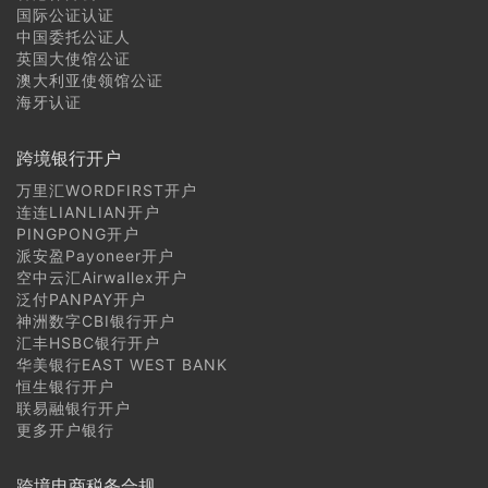
国际公证认证
日本商标注册常见问题
中国委托公证人
英国大使馆公证
澳大利亚使领馆公证
菲律宾商标注册常见问题
海牙认证
越南商标注册常见问题
跨境银行开户
老挝商标注册常见问题
万里汇WORDFIRST开户
连连LIANLIAN开户
PINGPONG开户
柬埔寨商标注册常见问题
派安盈Payoneer开户
空中云汇Airwallex开户
缅甸商标注册常见问题
泛付PANPAY开户
神洲数字CBI银行开户
汇丰HSBC银行开户
华美银行EAST WEST BANK
恒生银行开户
联易融银行开户
更多开户银行
跨境电商税务合规