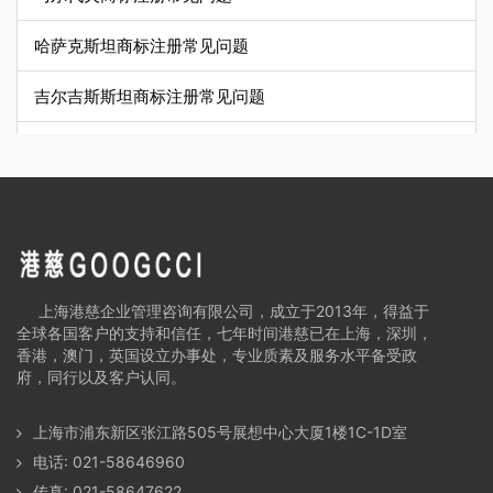
哈萨克斯坦商标注册常见问题
吉尔吉斯斯坦商标注册常见问题
塔吉克斯坦商标注册常见问题
乌兹别克斯坦商标注册常见问题
土库曼斯坦商标注册常见问题
阿富汗商标注册常见问题
上海港慈企业管理咨询有限公司，成立于2013年，得益于
全球各国客户的支持和信任，七年时间港慈已在上海，深圳，
伊拉克商标注册常见问题
香港，澳门，英国设立办事处，专业质素及服务水平备受政
府，同行以及客户认同。
伊朗商标注册常见问题
上海市浦东新区张江路505号展想中心大厦1楼1C-1D室
叙利亚商标注册常见问题
电话: 021-58646960
传真: 021-58647622