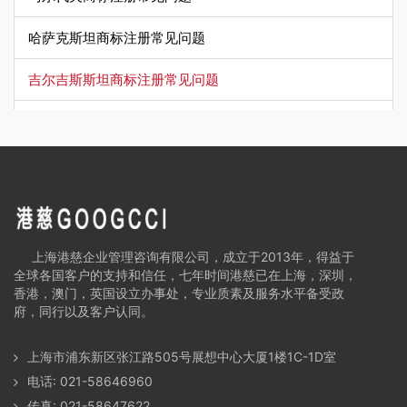
哈萨克斯坦商标注册常见问题
吉尔吉斯斯坦商标注册常见问题
塔吉克斯坦商标注册常见问题
乌兹别克斯坦商标注册常见问题
土库曼斯坦商标注册常见问题
阿富汗商标注册常见问题
上海港慈企业管理咨询有限公司，成立于2013年，得益于
全球各国客户的支持和信任，七年时间港慈已在上海，深圳，
伊拉克商标注册常见问题
香港，澳门，英国设立办事处，专业质素及服务水平备受政
府，同行以及客户认同。
伊朗商标注册常见问题
上海市浦东新区张江路505号展想中心大厦1楼1C-1D室
叙利亚商标注册常见问题
电话: 021-58646960
传真: 021-58647622