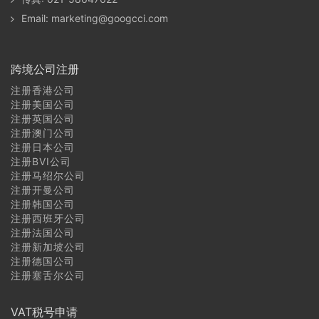
约旦商标注册常见问题
Email:
marketing@googcci.com
黎巴嫩商标注册常见问题
跨境公司注册
以色列商标注册常见问题
注册香港公司
巴勒斯坦商标注册常见问题
注册美国公司
注册英国公司
注册澳门公司
沙特阿拉伯商标注册常见问题
注册日本公司
注册BVI公司
巴林商标注册常见问题
注册马绍尔公司
注册开曼公司
卡塔尔商标注册常见问题
注册韩国公司
注册西班牙公司
注册法国公司
科威特商标注册常见问题
注册新加坡公司
注册德国公司
阿拉伯联合酋长国（阿联酋）商标注册常见问题
注册塞舌尔公司
阿曼商标注册常见问题
VAT税号申请