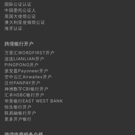
国际公证认证
日本商标注册常见问题
中国委托公证人
英国大使馆公证
澳大利亚使领馆公证
菲律宾商标注册常见问题
海牙认证
越南商标注册常见问题
跨境银行开户
老挝商标注册常见问题
万里汇WORDFIRST开户
连连LIANLIAN开户
PINGPONG开户
柬埔寨商标注册常见问题
派安盈Payoneer开户
空中云汇Airwallex开户
缅甸商标注册常见问题
泛付PANPAY开户
神洲数字CBI银行开户
汇丰HSBC银行开户
华美银行EAST WEST BANK
恒生银行开户
联易融银行开户
更多开户银行
跨境电商税务合规