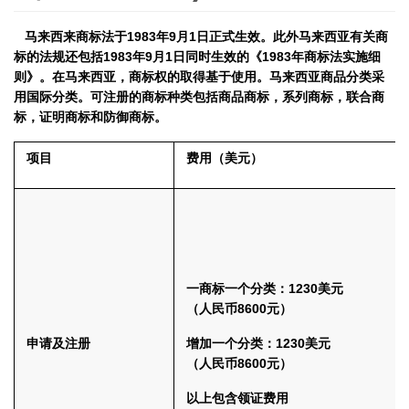
马来西来商标法于
1983
年
9
月
1
日正式生效。此外马来西亚有关商
标的法规还包括
1983
年
9
月
1
日同时生效的《
1983
年商标法实施细
则》。在马来西亚，商标权的取得基于使用。马来西亚商品分类采
用国际分类。可注册的商标种类包括商品商标，系列商标，联合商
标，证明商标和防御商标。
项目
费用（美元）
一商标一个分类：
1230
美元
（人民币
8600
元）
申请及注册
增加一个分类：
1230
美元
（人民币
8600
元）
以上包含领证费用