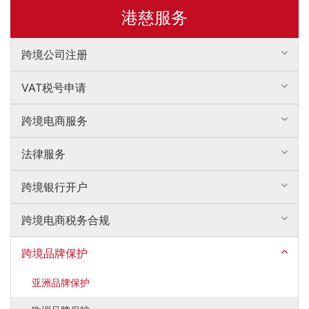
·
官方语言：马来语
·
UPS快递费：1
5
0美元（人民币
90
0
元
港慈服务
孟加拉国商标注册常见问题
以上内容解释权归上海港慈企业管理咨询有限公司所有，如有疑问
INFO@GOOGCCI.COM
跨境公司注册
印度商标注册常见问题
VAT税号申请
巴基斯坦商标注册常见问题
斯里兰卡商标注册常见问题
跨境电商服务
马尔代夫商标注册常见问题
法律服务
哈萨克斯坦商标注册常见问题
跨境银行开户
吉尔吉斯斯坦商标注册常见问题
跨境电商税务合规
塔吉克斯坦商标注册常见问题
跨境品牌保护
乌兹别克斯坦商标注册常见问题
亚洲品牌保护