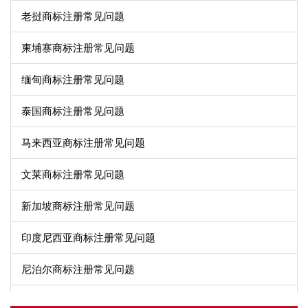
增加一个分类：1086美元
老挝商标注册常见问题
（人民币7600元）
柬埔寨商标注册常见问题
一个商标一个分类：1386美元
缅甸商标注册常见问题
（人民币9700元）
商标续展
泰国商标注册常见问题
增加一个分类：1386美元
（人民币9700元）
马来西亚商标注册常见问题
文莱商标注册常见问题
单一项变更：1186美元（人民币8300
商标变更
新加坡商标注册常见问题
增加一项：886美元（人民币6200元）
印度尼西亚商标注册常见问题
其它： 该地区需提供公证文件，公证费：
2700
元，认证费：无 代
尼泊尔商标注册常见问题
·
商标异议期限：2个月
·
连续不使用撤销时间：3年
不丹商标注册常见问题