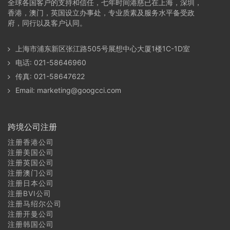
全球各国客户的支持和信任，七年时间港慈已在上海，深圳，
巴林商标注册常见问题
香港，澳门，英国设立办事处，专业质素及服务水平备受政
府，同行以及客户认同。
卡塔尔商标注册常见问题
上海市浦东新区张江路505号展想中心大厦1楼1C-1D室
科威特商标注册常见问题
电话: 021-58646960
传真: 021-58647622
阿拉伯联合酋长国（阿联酋）商标注册常见问题
Email:
marketing@googcci.com
阿曼商标注册常见问题
也门商标注册常见问题
跨境公司注册
注册香港公司
格鲁吉亚商标注册常见问题
注册美国公司
注册英国公司
亚美尼亚商标注册常见问题
注册澳门公司
注册日本公司
注册BVI公司
阿塞拜疆商标注册常见问题
注册马绍尔公司
注册开曼公司
土耳其商标注册常见问题
注册韩国公司